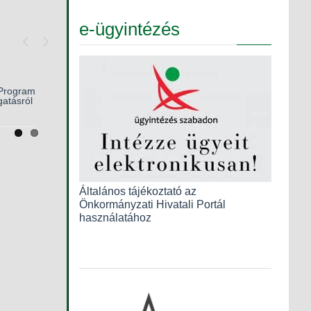
e-ügyintézés
Previous
Next
bb
Program
gatásról
Általános tájékoztató az
Önkormányzati Hivatali Portál
használatához