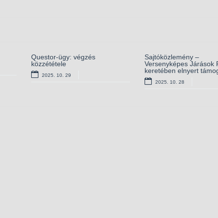
nyert
Questor-ügy: végzés
Európai lakossági
Sajtóközlemény –
Álláshirdetés – magasa
erhez
közzététele
egészségfelmérés –
Versenyképes Járások 
vezető
csatlakozzon Ön is!
keretében elnyert támo
2025. 10. 29
2025. 09. 03
2025. 09. 11
2025. 10. 28