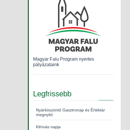
Magyar Falu Program nyertes
pályázataink
Legfrissebb
Nyárköszöntő Gasztronap és Értéktár
megnyitó
Kihívás napja