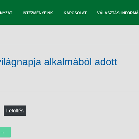
NYZAT
INTÉZMÉNYEINK
KAPCSOLAT
VÁLASZTÁSI INFORMÁ
ilágnapja alkalmából adott
Letöltés
k →