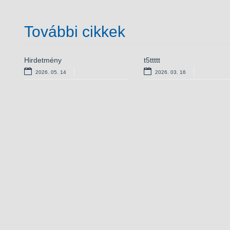
További cikkek
Hirdetmény
Bursa Hungarica
t5ttttt
Versenyképes járások – el
ösztöndíjpályázat
támogatás kamerarendsz
2026. 05. 14
2026. 03. 16
2025. 10. 28
2025. 10. 01