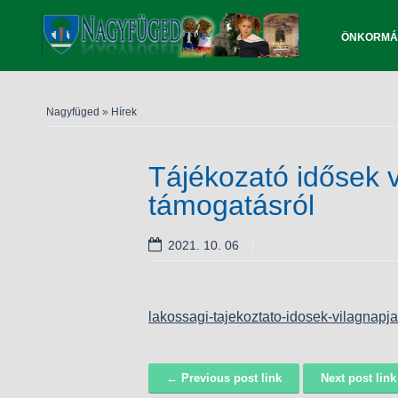
ÖNKORMÁ
Nagyfüged
»
Hírek
Tájékozató idősek v
támogatásról
2021. 10. 06
lakossagi-tajekoztato-idosek-vilagnapja
← Previous post link
Next post lin
Navigáció