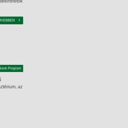
tekinthetők
ŐVEBBEN
ások Program
ű
sztérium, az