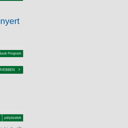
nyert
ások Program
ŐVEBBEN
pályázatok