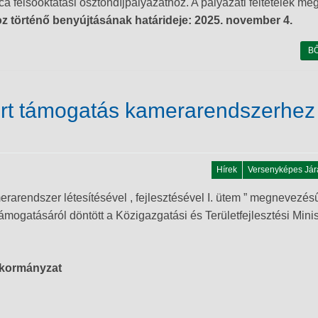
felsőoktatási ösztöndíjpályázathoz. A pályázati feltételek meg
oz történő benyújtásának
határideje: 2025. november 4.
B
ert támogatás kamerarendszerhez
Hírek
Versenyképes Jár
arendszer létesítésével , fejlesztésével I. ütem ” megnevezés
támogatásáról döntött a Közigazgatási és Területfejlesztési Mini
kormányzat