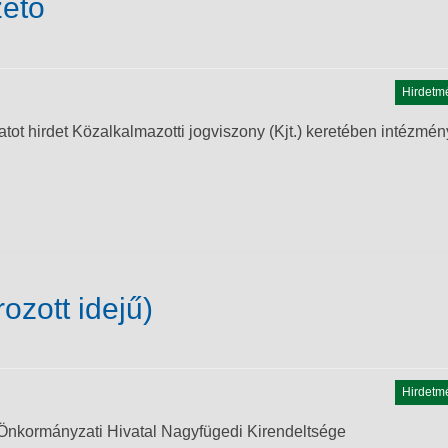
zető
Hirdetm
ot hirdet Közalkalmazotti jogviszony (Kjt.) keretében intézmé
ozott idejű)
Hirdetm
nkormányzati Hivatal Nagyfügedi Kirendeltsége