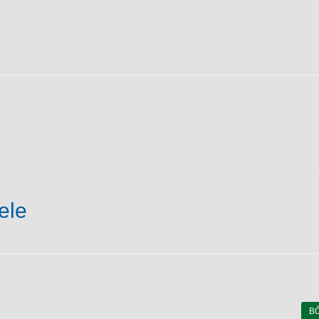
ele
B