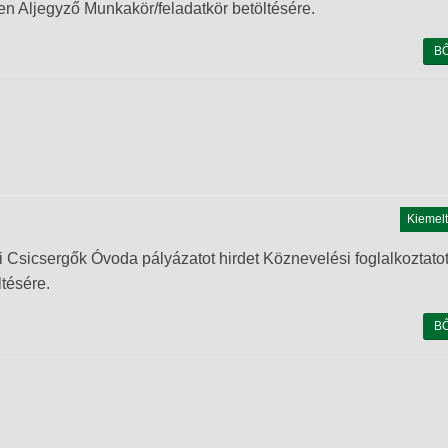
ben Aljegyző Munkakör/feladatkör betöltésére.
B
Kiemelt
gők Óvoda pályázatot hirdet Köznevelési foglalkoztatot
tésére.
B