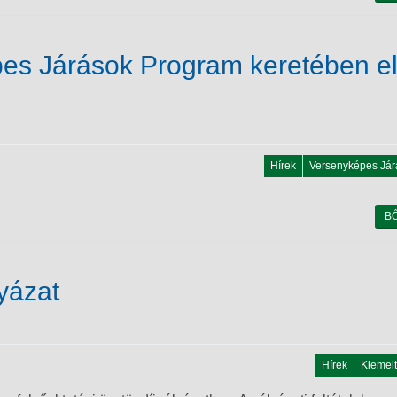
es Járások Program keretében el
Hírek
Versenyképes Jár
B
yázat
Hírek
Kiemelt