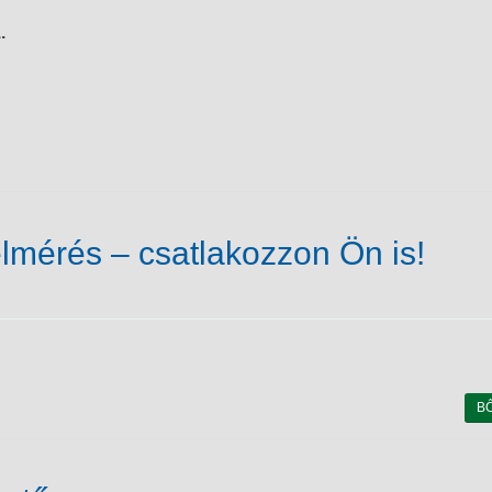
.
lmérés – csatlakozzon Ön is!
B