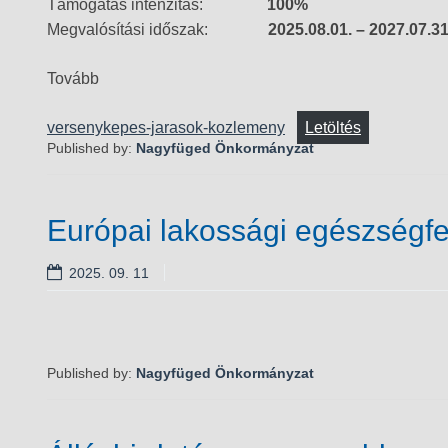
Támogatás intenzitás:
100%
Megvalósítási időszak:
2025.08.01. – 2027.07.31
Tovább
versenykepes-jarasok-kozlemeny
Letöltés
Published by:
Nagyfüged Önkormányzat
Európai lakossági egészségfe
2025. 09. 11
Published by:
Nagyfüged Önkormányzat