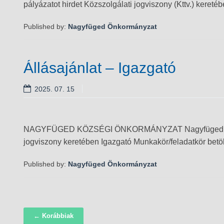
pályázatot hirdet Közszolgálati jogviszony (Kttv.) kereté
Published by:
Nagyfüged Önkormányzat
Állásajánlat – Igazgató
2025. 07. 15
NAGYFÜGED KÖZSÉGI ÖNKORMÁNYZAT Nagyfügedi Csicser
jogviszony keretében Igazgató Munkakör/feladatkör betöl
Published by:
Nagyfüged Önkormányzat
← Korábbiak
Navigáció