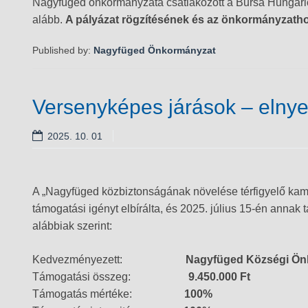
Nagyfüged önkormányzata csatlakozott a Bursa Hungarica 
alább.
A pályázat rögzítésének és az önkormányzath
Published by:
Nagyfüged Önkormányzat
Versenyképes járások – elny
2025. 10. 01
A „Nagyfüged közbiztonságának növelése térfigyelő kamer
támogatási igényt elbírálta, és 2025. július 15-én annak 
alábbiak szerint:
Kedvezményezett:
Nagyfüged Községi Ön
Támogatási összeg:
9.450.000 Ft
Támogatás mértéke:
100%