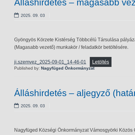
Álláshirdetés – magasabb ve
2025. 09. 03
Gyöngyös Körzete Kistérség Többcélú Társulása pályázat
(Magasabb vezető) munkakör / feladatkör betöltésére.
ji.szemvez_2025-09-01_14-46-01
Letöltés
Published by:
Nagyfüged Önkormányzat
Álláshirdetés – aljegyző (határ
2025. 09. 03
Nagyfüged Községi Önkormányzat Vámosgyörki Közös Ö