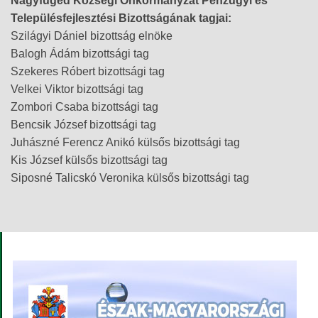
Nagyfüged Községi Önkormányzat Pénzügyi és
Településfejlesztési Bizottságának tagjai:
Szilágyi Dániel bizottság elnöke
Balogh Ádám bizottsági tag
Szekeres Róbert bizottsági tag
Velkei Viktor bizottsági tag
Zombori Csaba bizottsági tag
Bencsik József bizottsági tag
Juhászné Ferencz Anikó külsős bizottsági tag
Kis József külsős bizottsági tag
Siposné Talicskó Veronika külsős bizottsági tag