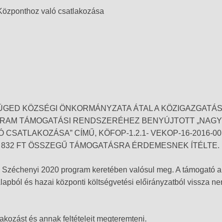
Központhoz való csatlakozása
ÜGED KÖZSÉGI ÖNKORMÁNYZATA ÁTAL A KÖZIGAZGATÁS
GRAM TÁMOGATÁSI RENDSZERÉHEZ BENYÚJTOTT „NAG
SATLAKOZÁSA” CÍMŰ, KÖFOP-1.2.1- VEKOP-16-2016-00
 832 FT ÖSSZEGŰ TÁMOGATÁSRA ÉRDEMESNEK ÍTÉLTE.
a Széchenyi 2020 program keretében valósul meg. A támogató a 
lapból és hazai központi költségvetési előirányzatból vissza ne
akozást és annak feltételeit megteremteni.