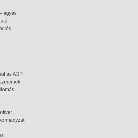
 – egyes
ató,
mációs
ósul az ASP
szereinek
llomás
ftver ,
nkormányzat
n
és