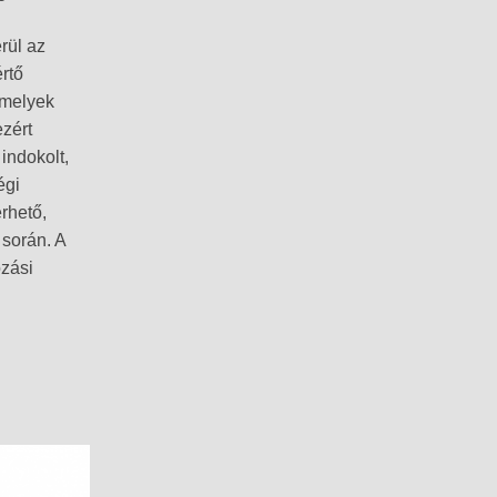
rül az
rtő
amelyek
zért
indokolt,
égi
rhető,
 során. A
ozási