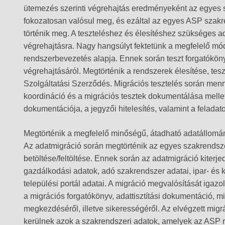
ütemezés szerinti végrehajtás eredményeként az egyes s
fokozatosan valósul meg, és ezáltal az egyes ASP sza
történik meg. A teszteléshez és élesítéshez szükséges 
végrehajtásra. Nagy hangsúlyt fektetünk a megfelelő mó
rendszerbevezetés alapja. Ennek során teszt forgatóköny
végrehajtásáról. Megtörténik a rendszerek élesítése, tes
Szolgáltatási Szerződés. Migrációs tesztelés során menn
koordináció és a migrációs tesztek dokumentálása melle
dokumentációja, a jegyzői hitelesítés, valamint a feladat
Megtörténik a megfelelő minőségű, átadható adatállomán
Az adatmigráció során megtörténik az egyes szakrendszer
betöltése/feltöltése. Ennek során az adatmigráció kiterje
gazdálkodási adatok, adó szakrendszer adatai, ipar- és 
települési portál adatai. A migráció megvalósítását ig
a migrációs forgatókönyv, adattisztítási dokumentáció, m
megkezdéséről, illetve sikerességéről. Az elvégzett mig
kerülnek azok a szakrendszeri adatok, amelyek az ASP 