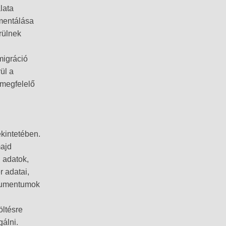
lata
mentálása
rülnek
migráció
ül a
 megfelelő
kintetében.
majd
i adatok,
r adatai,
okumentumok
öltésre
álni.