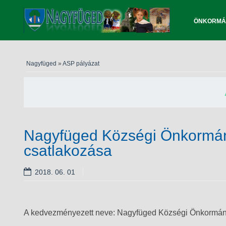
ÖNKORMÁ
Nagyfüged
»
ASP pályázat
Nagyfüged Községi Önkormán
csatlakozása
2018. 06. 01
A kedvezményezett neve: Nagyfüged Községi Önkormán