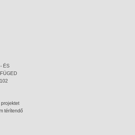
- ÉS
YFÜGED
102
projektet
m térítendő