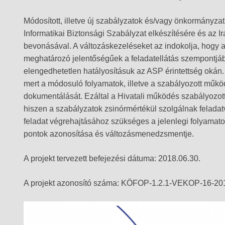
Módosított, illetve új szabályzatok és/vagy önkormányz
Informatikai Biztonsági Szabályzat elkészítésére és az I
bevonásával. A változáskezeléseket az indokolja, hogy
meghatározó jelentőségűek a feladatellátás szempontjá
elengedhetetlen hatályosításuk az ASP érintettség okán.
mert a módosuló folyamatok, illetve a szabályozott műkö
dokumentálását. Ezáltal a Hivatali működés szabályozot
hiszen a szabályzatok zsinórmértékül szolgálnak felada
feladat végrehajtásához szükséges a jelenlegi folyamato
pontok azonosítása és változásmenedzsmentje.
A projekt tervezett befejezési dátuma: 2018.06.30.
A projekt azonosító száma: KÖFOP-1.2.1-VEKOP-16-20