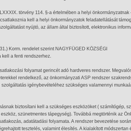
CLXXXIX. törvény 114. §-a értelmében a helyi önkormányzatnak
 csatlakoznia kell a helyi önkormányzatok feladatellátását támog
lgáltatást nyújtó, az állam által biztosított, elektronikus infor
II.31.) Korm. rendelet szerint NAGYFÜGED KÖZSÉGI
ll a fenti rendszerhez.
csatlakozási folyamat gerincét adó hardveres rendszer. Megval
éterekkel rendelkező, az önkormányzati ASP rendszer szakrend
 szolgáltatás igénybevételéhez szükséges valamennyi munkaá
nak biztosítani kell a szükséges eszközöket ( számítógép, szo
ch eszköz, szünetmentes tápegység). Továbbá megtörténik az Ö
i csatlakozás, adatátadási folyamata. A rendszer bevezetése sorá
ehajtott tesztelés, valamint élesítés. A kialakított módszertan 