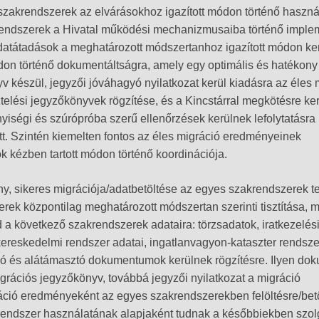
zakrendszerek az elvárásokhoz igazított módon történő haszná
krendszerek a Hivatal működési mechanizmusaiba történő imple
adatátadások a meghatározott módszertanhoz igazított módon ke
don történő dokumentáltságra, amely egy optimális és hatékony
v készül, jegyzői jóváhagyó nyilatkozat kerül kiadásra az éles 
ztelési jegyzőkönyvek rögzítése, és a Kincstárral megkötésre ker
yiségi és szúrópróba szerű ellenőrzések kerülnek lefolytatásra
tt. Szintén kiemelten fontos az éles migráció eredményeinek
ok kézben tartott módon történő koordinációja.
y, sikeres migrációja/adatbetöltése az egyes szakrendszerek te
ek központilag meghatározott módszertan szerinti tisztítása, 
d a következő szakrendszerek adataira: törzsadatok, iratkezelés
kereskedelmi rendszer adatai, ingatlanvagyon-kataszter rendsze
azoló és alátámasztó dokumentumok kerülnek rögzítésre. Ilyen d
igrációs jegyzőkönyv, továbbá jegyzői nyilatkozat a migráció
ráció eredményeként az egyes szakrendszerekben felöltésre/bet
rendszer használatának alapjaként tudnak a későbbiekben szolg