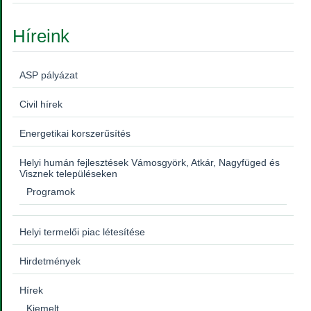
Híreink
ASP pályázat
Civil hírek
Energetikai korszerűsítés
Helyi humán fejlesztések Vámosgyörk, Atkár, Nagyfüged és
Visznek településeken
Programok
Helyi termelői piac létesítése
Hirdetmények
Hírek
Kiemelt