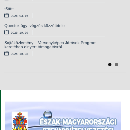
t5ttttt
Versenyképes járások – elnyert támogatás
kamerarendszerhez
2026. 03. 16
2025. 10. 01
Questor-ügy: végzés közzététele
Európai lakossági egészségfelmérés – csatlakozzon
2025. 10. 29
Ön is!
2025. 09. 11
Sajtóközlemény – Versenyképes Járások Program
keretében elnyert támogatásról
Álláshirdetés – magasabb vezető
2025. 10. 28
2025. 09. 03