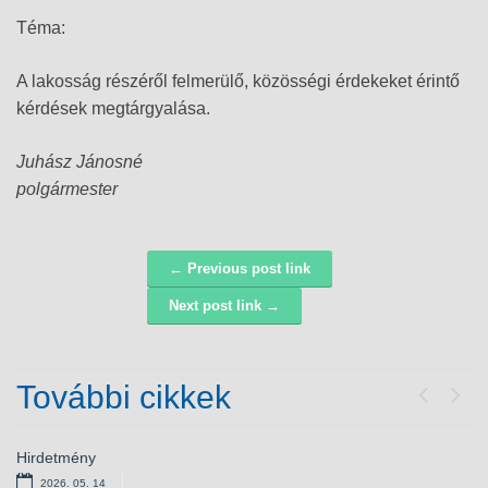
Téma:
A lakosság részéről felmerülő, közösségi érdekeket érintő
kérdések megtárgyalása.
Juhász Jánosné
polgármester
← Previous post link
Navigáció
Next post link →
További cikkek
Previou
Next
Hirdetmény
Bursa Hungarica ösztöndíjpályázat
2026. 05. 14
2025. 10. 28