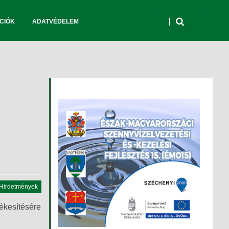
CIÓK
ADATVÉDELEM
Hirdetmények
tékesítésére