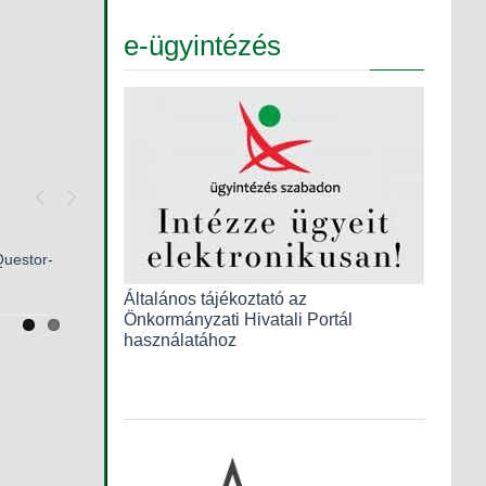
e-ügyintézés
Previous
Next
Questor-
ny
ásról
Általános tájékoztató az
Önkormányzati Hivatali Portál
használatához