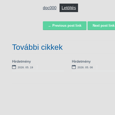
doc000
Letöltés
← Previous post link
Next post lin
Navigáció
További cikkek
Hirdetmény
Álláshirdetés – magasabb
Hirdetmény
Álláshirdetés – aljegyző
vezető
(határozott idejű)
2026. 05. 19
2026. 05. 06
2025. 09. 03
2025. 09. 03