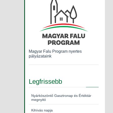
Magyar Falu Program nyertes
pályázataink
Legfrissebb
Nyárköszöntő Gasztronap és Értéktár
megnyitó
Kihívás napja