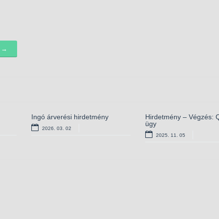
k →
Ingó árverési hirdetmény
Határozat előzetes vizsgálati
Hirdetmény – Végzés: 
Hirdetmény – Közlemé
eljárás lezárásáról
ügy
előzetes vizsgálati eljár
2026. 03. 02
2025. 07. 08
2025. 11. 05
2025. 04. 15