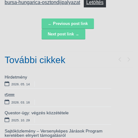
bursa-hungarica-osztondijpalyazat
Letöltés
← Previous post link
Navigáció
Next post link →
További cikkek
Previou
Next
Hirdetmény
Bursa Hungarica ösztöndíjpályázat
2026. 05. 14
2025. 10. 28
t5ttttt
Versenyképes járások – elnyert támogatás
kamerarendszerhez
2026. 03. 16
2025. 10. 01
Questor-ügy: végzés közzététele
Európai lakossági egészségfelmérés – csatlakozzon
2025. 10. 29
Ön is!
2025. 09. 11
Sajtóközlemény – Versenyképes Járások Program
keretében elnyert támogatásról