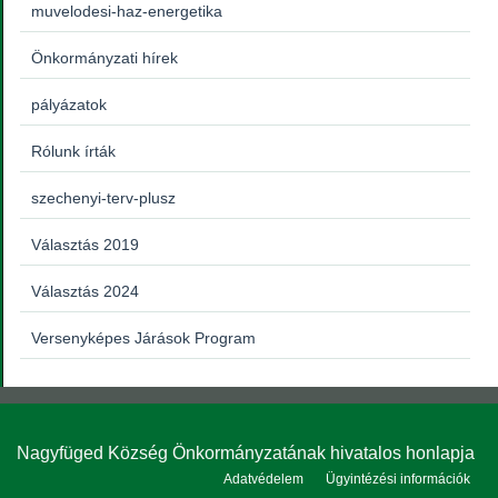
muvelodesi-haz-energetika
Önkormányzati hírek
pályázatok
Rólunk írták
szechenyi-terv-plusz
Választás 2019
Választás 2024
Versenyképes Járások Program
Nagyfüged Község Önkormányzatának hivatalos honlapja
Adatvédelem
Ügyintézési információk