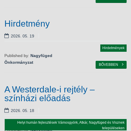
Hirdetmény
2026. 05. 19
Hirdetmények
Published by:
Nagyfüged
Önkormányzat
BŐVEBBEN
A Westerdale-i rejtély –
színházi előadás
2026. 05. 18
Helyi humán fejlesztések Vámosgyörk, Atkár, Nagyfüged és Visznek
településeken
Published by:
Nagyfüged