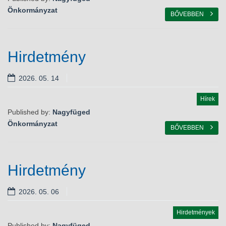
Programok
Önkormányzat
BŐVEBBEN
Hirdetmény
2026. 05. 14
Hírek
Published by:
Nagyfüged
Önkormányzat
BŐVEBBEN
Hirdetmény
2026. 05. 06
Hirdetmények
Published by:
Nagyfüged