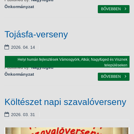
Önkormányzat
BŐVEBBEN
Tojásfa-verseny
2026. 04. 14
Helyi humán fejlesztések Vámosgyörk, Atkár, Nagyfüged és Visznek
településeken
Published by:
Nagyfüged
Programok
Önkormányzat
BŐVEBBEN
Költészet napi szavalóverseny
2026. 03. 31