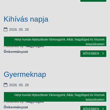
Kihívás napja
2026. 05. 28
Helyi humán fejlesztések Vámosgyörk, Atkár, Nagyfüged és Visznek
településeken
Published by:
Nagyfüged
Programok
Önkormányzat
BŐVEBBEN
Gyermeknap
2026. 05. 28
Helyi humán fejlesztések Vámosgyörk, Atkár, Nagyfüged és Visznek
településeken
Published by:
Nagyfüged
Programok
Önkormányzat
BŐVEBBEN