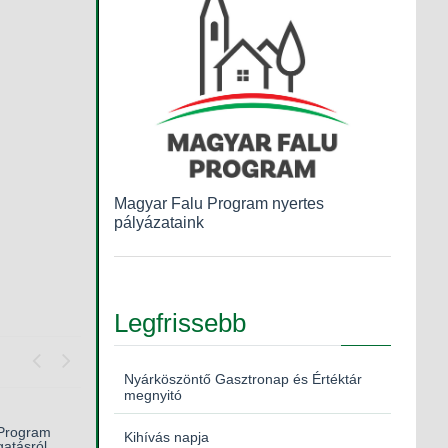
Magyar Falu Program nyertes
pályázataink
Legfrissebb
Nyárköszöntő Gasztronap és Értéktár
Previous
Next
megnyitó
bb
Program
Kihívás napja
gatásról