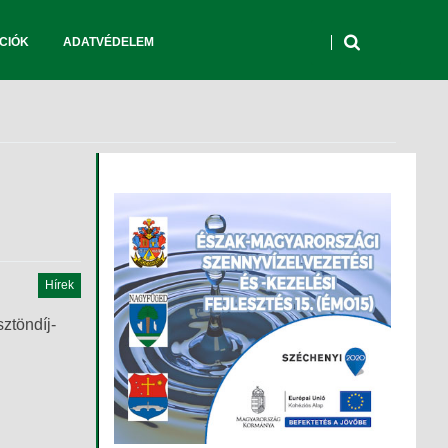
CIÓK
ADATVÉDELEM
Hírek
ztöndíj-