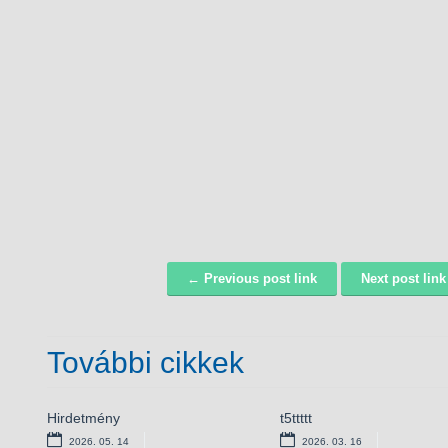
← Previous post link
Next post lin
Navigáció
További cikkek
Hirdetmény
Bursa Hungarica
t5ttttt
Versenyképes járások – el
ösztöndíjpályázat
támogatás kamerarendsz
2026. 05. 14
2026. 03. 16