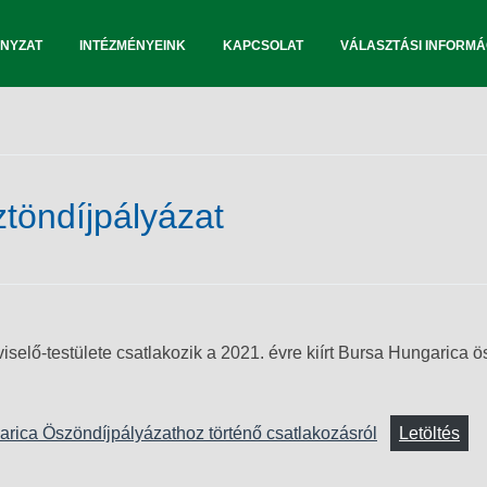
NYZAT
INTÉZMÉNYEINK
KAPCSOLAT
VÁLASZTÁSI INFORMÁ
töndíjpályázat
lő-testülete csatlakozik a 2021. évre kiírt Bursa Hungarica ös
rica Öszöndíjpályázathoz történő csatlakozásról
Letöltés