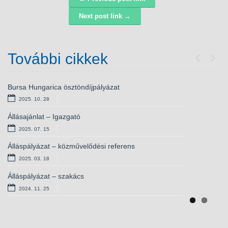
Navigáció
Next post link →
További cikkek
Previou
Next
Bursa Hungarica ösztöndíjpályázat
Álláspályázat – óvodapedagógus
2025. 10. 28
2024. 11. 25
Állásajánlat – Igazgató
Állásajánlat – konyhai kisegítő
2025. 07. 15
2024. 10. 16
Álláspályázat – közművelődési referens
Álláspályázat – óvodapedagógus
2025. 03. 18
2024. 06. 13
Álláspályázat – szakács
Álláspályázat – konyhai kisegítő
2024. 11. 25
2024. 02. 19