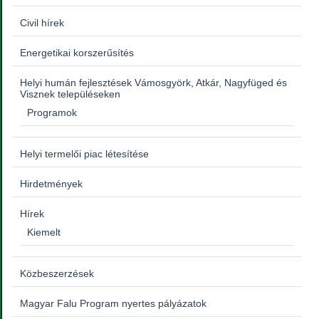
Civil hírek
Energetikai korszerűsítés
Helyi humán fejlesztések Vámosgyörk, Atkár, Nagyfüged és
Visznek településeken
Programok
Helyi termelői piac létesítése
Hirdetmények
Hírek
Kiemelt
Közbeszerzések
Magyar Falu Program nyertes pályázatok