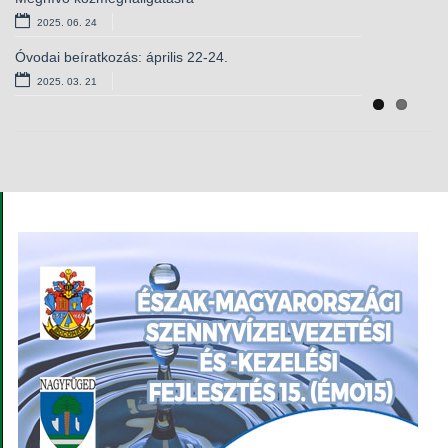
2025. 06. 24
2024. 11. 25
Óvodai beíratkozás: április 22-24.
Bursa Hungarica Ösztöndíjpályázat
2025. 03. 21
2024. 11. 07