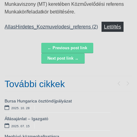
Munkaviszony (MT) keretében Közművelődési referens
Munkakör/feladatkör betöltésére.
AllasHirdetes_Kozmuvelodesi_referens (2)
Letöltés
← Previous post link
Navigáció
Next post link →
További cikkek
Previou
Next
Bursa Hungarica ösztöndíjpályázat
Ingatlanárverési hirdetmény visszavonása
2025. 10. 28
2024. 12. 09
Állásajánlat – Igazgató
Álláspályázat – szakács
2025. 07. 15
2024. 11. 25
Meghívó közmeghallgatásra
Álláspályázat – óvodapedagógus