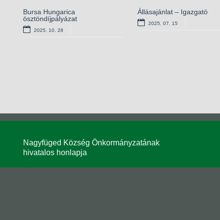
Bursa Hungarica
Álláspályázat –
Állásajánlat – Igazgató
Állásajánlat – konyhai kise
ösztöndíjpályázat
óvodapedagógus
2025. 07. 15
2024. 10. 16
2025. 10. 28
2024. 11. 25
Nagyfüged Község Önkormányzatának
hivatalos honlapja