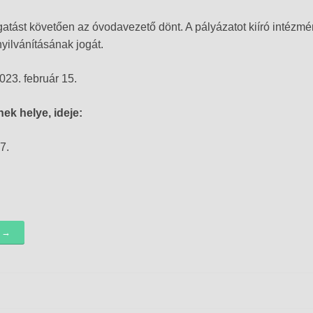
gatást követően az óvodavezető dönt. A pályázatot kiíró intézm
yilvánításának jogát.
023. február 15.
nek helye, ideje:
7.
k →