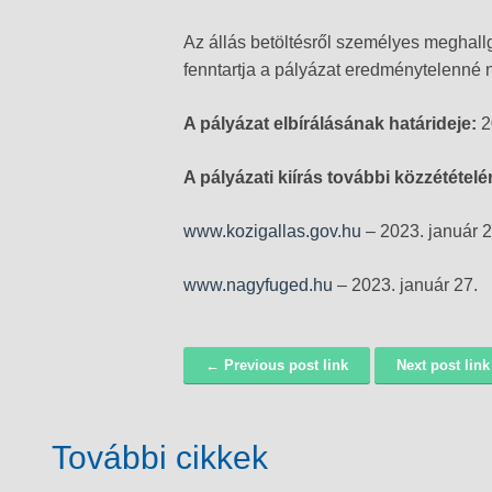
Az állás betöltésről személyes meghall
fenntartja a pályázat eredménytelenné n
A pályázat elbírálásának határideje:
2
A pályázati kiírás további közzétételé
www.kozigallas.gov.hu
– 2023. január 2
www.nagyfuged.hu
– 2023. január 27.
← Previous post link
Next post lin
Navigáció
További cikkek