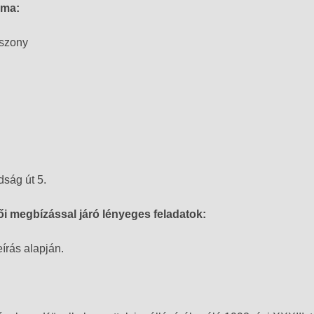
ama:
iszony
ság út 5.
ői megbízással járó lényeges feladatok:
írás alapján.