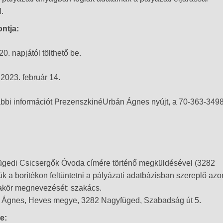
.
ntja:
. napjától tölthető be.
2023. február 14.
vábbi információt PrezenszkinéUrbán Ágnes nyújt, a 70-363-349
fügedi Csicsergők Óvoda címére történő megküldésével (3282
k a borítékon feltüntetni a pályázati adatbázisban szereplő azo
akör megnevezését: szakács.
 Ágnes, Heves megye, 3282 Nagyfüged, Szabadság út 5.
e: