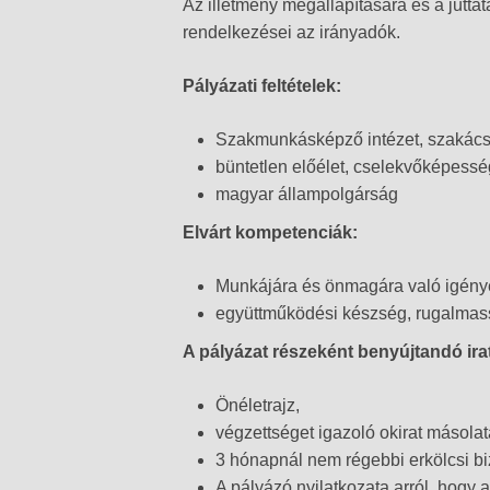
Az illetmény megállapítására és a jutta
rendelkezései az irányadók.
Pályázati feltételek:
Szakmunkásképző intézet, szakács
büntetlen előélet, cselekvőképess
magyar állampolgárság
Elvárt kompetenciák:
Munkájára és önmagára való igény
együttműködési készség, rugalmas
A pályázat részeként benyújtandó ira
Önéletrajz,
végzettséget igazoló okirat másolat
3 hónapnál nem régebbi erkölcsi b
A pályázó nyilatkozata arról, hogy a