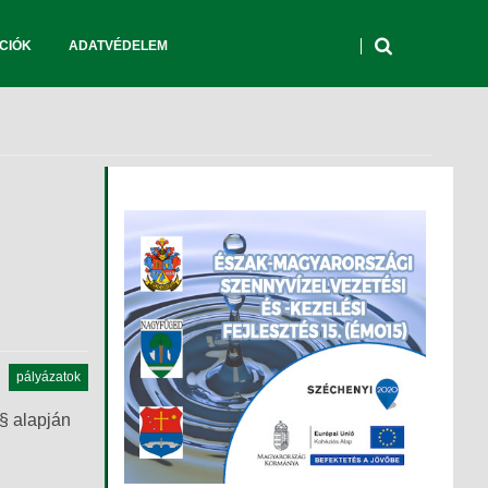
CIÓK
ADATVÉDELEM
pályázatok
 § alapján