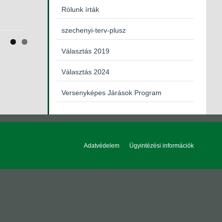
Previous
Next
Rólunk írták
kisegítő
szechenyi-terv-plusz
Választás 2019
Választás 2024
Versenyképes Járások Program
Adatvédelem
Ügyintézési információk