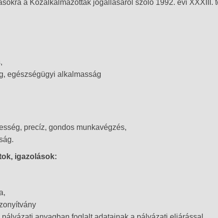
tásokra a Közalkalmazottak jogállásáról szóló 1992. évi XXXIII. 
,
ég, egészségügyi alkalmasság
esség, precíz, gondos munkavégzés,
ság.
tok, igazolások:
a,
izonyítvány
 pályázati anyagban foglalt adatainak a pályázati eljárással