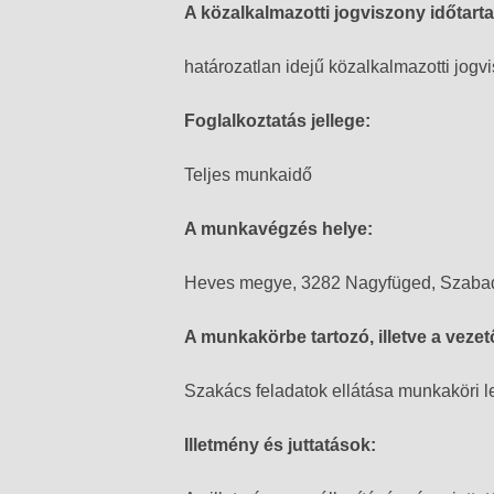
A közalkalmazotti jogviszony időtart
határozatlan idejű közalkalmazotti jogv
Foglalkoztatás jellege:
Teljes munkaidő
A munkavégzés helye:
Heves megye, 3282 Nagyfüged, Szabad
A munkakörbe tartozó, illetve a vezet
Szakács feladatok ellátása munkaköri le
Illetmény és juttatások: