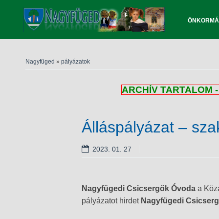
ÖNKORMÁ
Nagyfüged
»
pályázatok
ARCHÍV TARTALOM - 
Álláspályázat – sz
2023. 01. 27
Nagyfügedi Csicsergők Óvoda
a Köza
pályázatot hirdet
Nagyfügedi Csicser