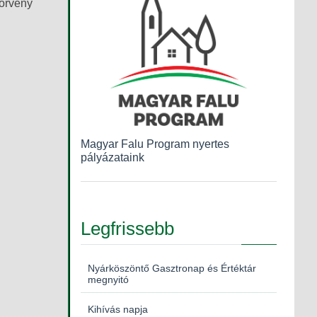
törvény
Magyar Falu Program nyertes
pályázataink
Legfrissebb
Nyárköszöntő Gasztronap és Értéktár
megnyitó
Kihívás napja