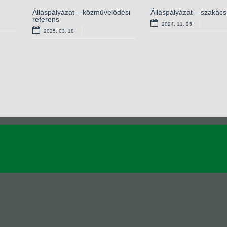
gítő
Álláspályázat – közművelődési
Álláspályázat –
Álláspályázat – szakács
Álláspályázat – konyhai 
referens
óvodapedagógus
2024. 11. 25
2024. 02. 19
2025. 03. 18
2024. 06. 13