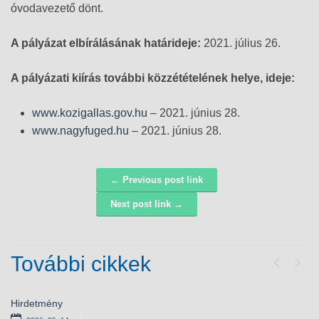
óvodavezető dönt.
A pályázat elbírálásának határideje:
2021. július 26.
A pályázati kiírás további közzétételének helye, ideje:
www.kozigallas.gov.hu
– 2021. június 28.
www.nagyfuged.hu
– 2021. június 28.
← Previous post link
Navigáció
Next post link →
További cikkek
Previou
Next
Hirdetmény
Bursa Hungarica ösztöndíjpályázat