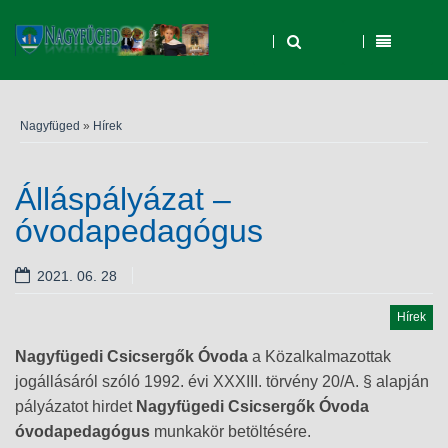
Nagyfüged
»
Hírek
Álláspályázat –
óvodapedagógus
2021. 06. 28
Hírek
Nagyfügedi Csicsergők Óvoda
a Közalkalmazottak
jogállásáról szóló 1992. évi XXXIII. törvény 20/A. § alapján
pályázatot hirdet
Nagyfügedi Csicsergők Óvoda
óvodapedagógus
munkakör betöltésére.