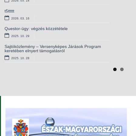
2026. 05. 14
2025. 10. 28
t5ttttt
Versenyképes járások – elnyert támogatás
kamerarendszerhez
2026. 03. 16
2025. 10. 01
Questor-ügy: végzés közzététele
Európai lakossági egészségfelmérés – csatlakozzon
2025. 10. 29
Ön is!
2025. 09. 11
Sajtóközlemény – Versenyképes Járások Program
keretében elnyert támogatásról
Álláshirdetés – magasabb vezető
2025. 10. 28
2025. 09. 03