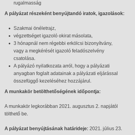
rugalmasság
A pályázat részeként benyújtandó iratok, igazolások:
Szakmai önéletrajz,
végzettséget igazoló okirat másolata,
3 hónapnál nem régebbi erkölcsi bizonyítvány,
vagy a megkérését igazoló feladószelvény
csatolása.
A pályázó nyilatkozata arról, hogy a pályázati
anyagban foglalt adatainak a pályázati eljárással
összefüggő kezeléséhez hozzájárul.
A munkakör betölthetőségének időpontja:
A munkakör legkorábban 2021. augusztus 2. napjától
tölthető be.
A pályázat benyújtásának határideje:
2021. július 23.