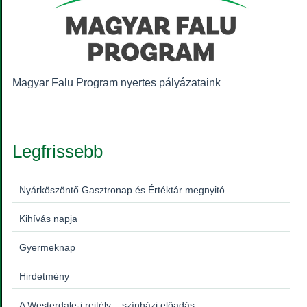
Magyar Falu Program nyertes pályázataink
Legfrissebb
Nyárköszöntő Gasztronap és Értéktár megnyitó
Kihívás napja
Gyermeknap
Hirdetmény
A Westerdale-i rejtély – színházi előadás