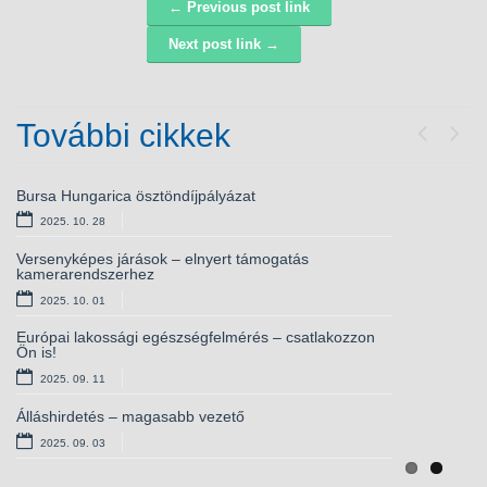
← Previous post link
Navigáció
Next post link →
További cikkek
Previou
Next
Hirdetmény
Bursa Hungarica ösztöndíjpályázat
2026. 05. 14
2025. 10. 28
t5ttttt
Versenyképes járások – elnyert támogatás
kamerarendszerhez
2026. 03. 16
2025. 10. 01
Questor-ügy: végzés közzététele
Európai lakossági egészségfelmérés – csatlakozzon
2025. 10. 29
Ön is!
2025. 09. 11
Sajtóközlemény – Versenyképes Járások Program
keretében elnyert támogatásról
Álláshirdetés – magasabb vezető
2025. 10. 28
2025. 09. 03