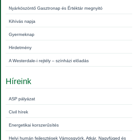
Nyárköszöntő Gasztronap és Értéktár megnyitó
Kihívás napja
Gyermeknap
Hirdetmény
A Westerdale-i rejtély – színházi előadás
Híreink
ASP pályázat
Civil hírek
Energetikai korszerűsítés
Helyi humán fejlesztések Vámosgyörk, Atkár, Nagyfüged és