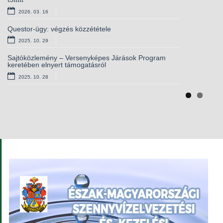
kamerarendszerhez
2026. 03. 16
2025. 10. 01
Questor-ügy: végzés közzététele
Európai lakossági egészségfelmérés – csatlakozzon
2025. 10. 29
Ön is!
2025. 09. 11
Sajtóközlemény – Versenyképes Járások Program
keretében elnyert támogatásról
Álláshirdetés – magasabb vezető
2025. 10. 28
2025. 09. 03