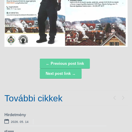
← Previous post link
Navigáció
Next post link →
További cikkek
Previou
Next
Hirdetmény
Bursa Hungarica ösztöndíjpályázat
2026. 05. 14
2025. 10. 28
t5ttttt
Versenyképes járások – elnyert támogatás