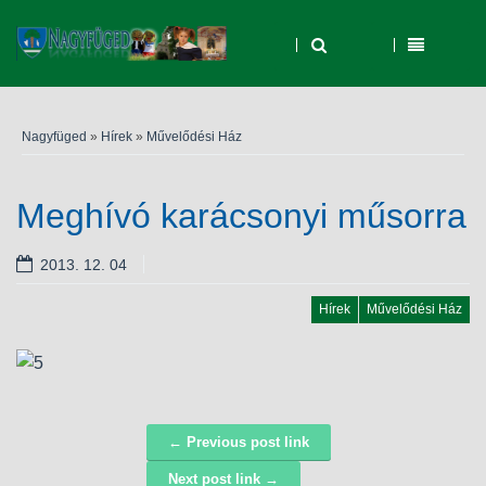
Nagyfüged
»
Hírek
»
Művelődési Ház
Meghívó karácsonyi műsorra
2013. 12. 04
Hírek
Művelődési Ház
← Previous post link
Navigáció
Next post link →