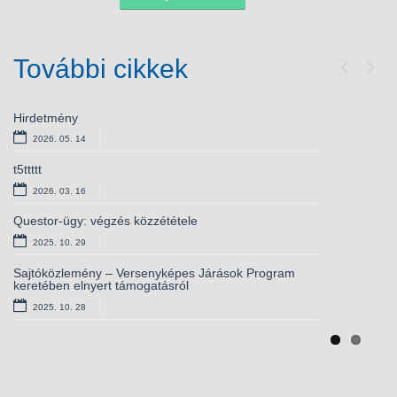
További cikkek
Previou
Next
Hirdetmény
Bursa Hungarica ösztöndíjpályázat
2026. 05. 14
2025. 10. 28
t5ttttt
Versenyképes járások – elnyert támogatás
kamerarendszerhez
2026. 03. 16
2025. 10. 01
Questor-ügy: végzés közzététele
Európai lakossági egészségfelmérés – csatlakozzon
2025. 10. 29
Ön is!
2025. 09. 11
Sajtóközlemény – Versenyképes Járások Program
keretében elnyert támogatásról
Álláshirdetés – magasabb vezető
2025. 10. 28
2025. 09. 03