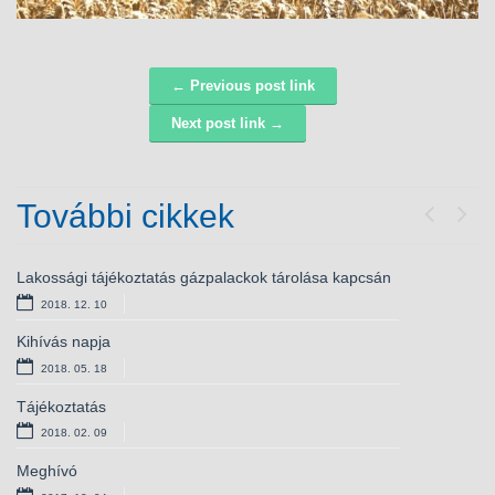
← Previous post link
Navigáció
Next post link →
További cikkek
Previou
Next
Lakossági tájékoztatás gázpalackok tárolása kapcsán
Meghívó
2018. 12. 10
2017. 08. 07
Kihívás napja
II. Nagyfügedi Aratónap
2018. 05. 18
2017. 07. 10
Tájékoztatás
Kihívás napja 2017
2018. 02. 09
2017. 05. 25
Meghívó
Adó 1%