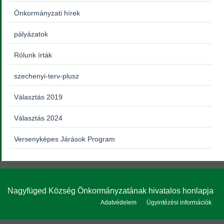
Önkormányzati hírek
pályázatok
Rólunk írták
szechenyi-terv-plusz
Választás 2019
Választás 2024
Versenyképes Járások Program
Nagyfüged Község Önkormányzatának hivatalos honlapja
Adatvédelem
Ügyintézési információk