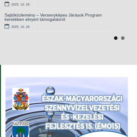
Európai lakossági egészségfelmérés – csatlakozzon
2025. 10. 29
Ön is!
2025. 09. 11
Sajtóközlemény – Versenyképes Járások Program
keretében elnyert támogatásról
Álláshirdetés – magasabb vezető
2025. 10. 28
2025. 09. 03