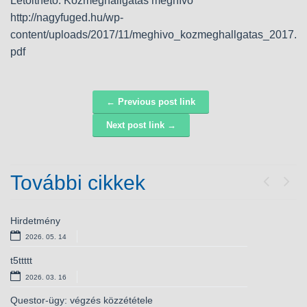
Letölthető: Közmeghallgatás meghívó
http://nagyfuged.hu/wp-
content/uploads/2017/11/meghivo_kozmeghallgatas_2017.
pdf
← Previous post link
Navigáció
Next post link →
További cikkek
Previou
Next
Hirdetmény
Bursa Hungarica ösztöndíjpályázat
2026. 05. 14
2025. 10. 28
t5ttttt
Versenyképes járások – elnyert támogatás
kamerarendszerhez
2026. 03. 16
2025. 10. 01
Questor-ügy: végzés közzététele