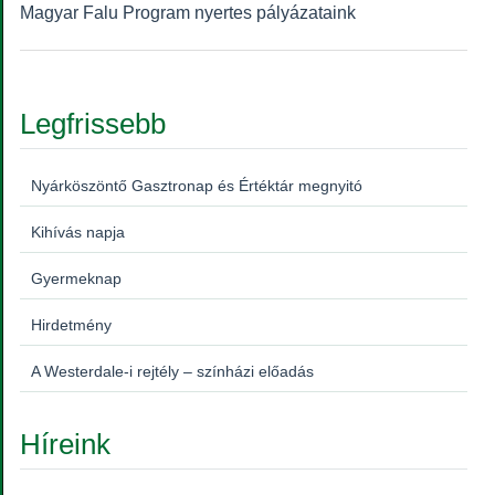
Magyar Falu Program nyertes pályázataink
Legfrissebb
Nyárköszöntő Gasztronap és Értéktár megnyitó
Kihívás napja
Gyermeknap
Hirdetmény
A Westerdale-i rejtély – színházi előadás
Híreink