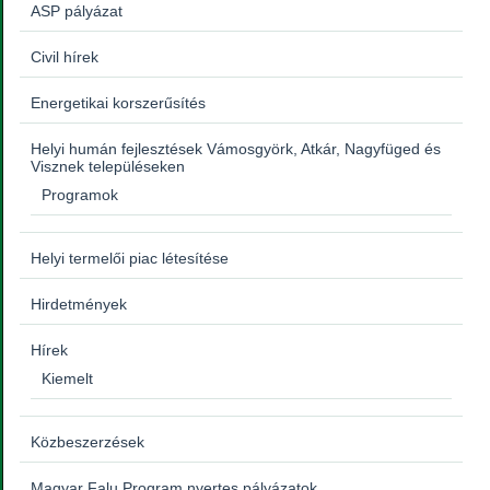
ASP pályázat
Civil hírek
Energetikai korszerűsítés
Helyi humán fejlesztések Vámosgyörk, Atkár, Nagyfüged és
Visznek településeken
Programok
Helyi termelői piac létesítése
Hirdetmények
Hírek
Kiemelt
Közbeszerzések
Magyar Falu Program nyertes pályázatok