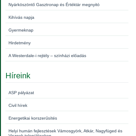
Nyárköszöntő Gasztronap és Értéktár megnyitó
Kihívás napja
Gyermeknap
Hirdetmény
A Westerdale-i rejtély – színházi előadás
Híreink
ASP pályázat
Civil hírek
Energetikai korszerűsítés
Helyi humán fejlesztések Vámosgyörk, Atkár, Nagyfüged és
Visznek településeken