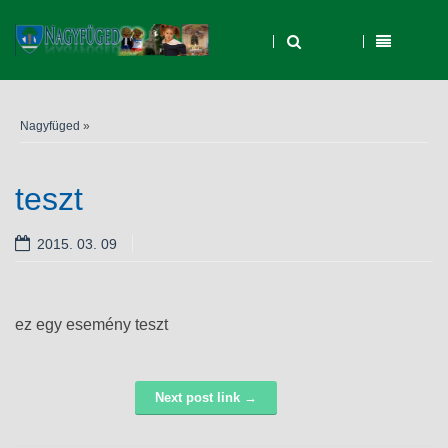
Nagyfüged
»
teszt
2015. 03. 09
ez egy esemény teszt
Next post link →
Navigáció