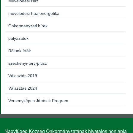
Művelődési Ház
muvelodesi-haz-energetika
Önkormányzati hírek
pályázatok
Rólunk írták
szechenyi-terv-plusz
Választás 2019
Választás 2024
Versenyképes Járások Program
Nagyfüged Község Önkormányzatának hivatalos honlapja