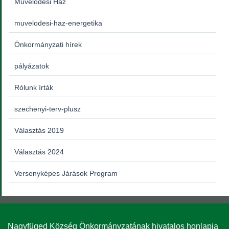
Művelődési Ház
muvelodesi-haz-energetika
Önkormányzati hírek
pályázatok
Rólunk írták
szechenyi-terv-plusz
Választás 2019
Választás 2024
Versenyképes Járások Program
Nagyfüged Község Önkormányzatának hivatalos honlapja