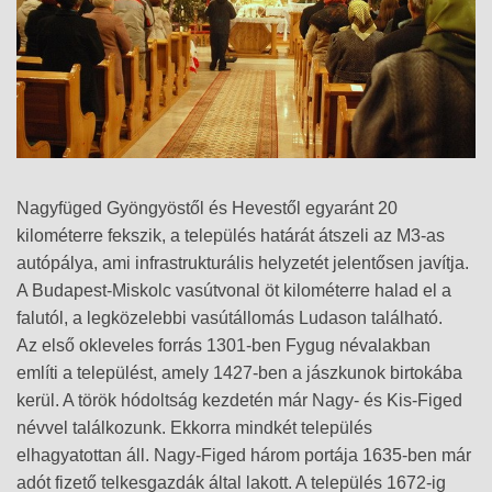
Nagyfüged Gyöngyöstől és Hevestől egyaránt 20
kilométerre fekszik, a település határát átszeli az M3-as
autópálya, ami infrastrukturális helyzetét jelentősen javítja.
A Budapest-Miskolc vasútvonal öt kilométerre halad el a
falutól, a legközelebbi vasútállomás Ludason található.
Az első okleveles forrás 1301-ben Fygug névalakban
említi a települést, amely 1427-ben a jászkunok birtokába
kerül. A török hódoltság kezdetén már Nagy- és Kis-Figed
névvel találkozunk. Ekkorra mindkét település
elhagyatottan áll. Nagy-Figed három portája 1635-ben már
adót fizető telkesgazdák által lakott. A település 1672-ig