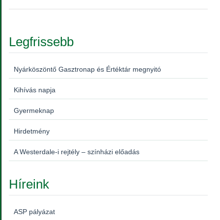
Legfrissebb
Nyárköszöntő Gasztronap és Értéktár megnyitó
Kihívás napja
Gyermeknap
Hirdetmény
A Westerdale-i rejtély – színházi előadás
Híreink
ASP pályázat