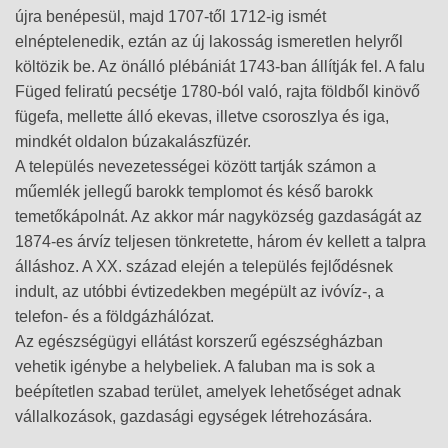
újra benépesül, majd 1707-től 1712-ig ismét
elnéptelenedik, eztán az új lakosság ismeretlen helyről
költözik be. Az önálló plébániát 1743-ban állítják fel. A falu
Füged feliratú pecsétje 1780-ból való, rajta földből kinövő
fügefa, mellette álló ekevas, illetve csoroszlya és iga,
mindkét oldalon búzakalászfüzér.
A település nevezetességei között tartják számon a
műemlék jellegű barokk templomot és késő barokk
temetőkápolnát. Az akkor már nagyközség gazdaságát az
1874-es árvíz teljesen tönkretette, három év kellett a talpra
álláshoz. A XX. század elején a település fejlődésnek
indult, az utóbbi évtizedekben megépült az ivóvíz-, a
telefon- és a földgázhálózat.
Az egészségügyi ellátást korszerű egészségházban
vehetik igénybe a helybeliek. A faluban ma is sok a
beépítetlen szabad terület, amelyek lehetőséget adnak
vállalkozások, gazdasági egységek létrehozására.