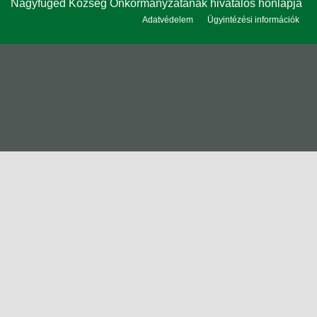
Nagyfüged Község Önkormányzatának hivatalos honlapja
Adatvédelem
Ügyintézési információk