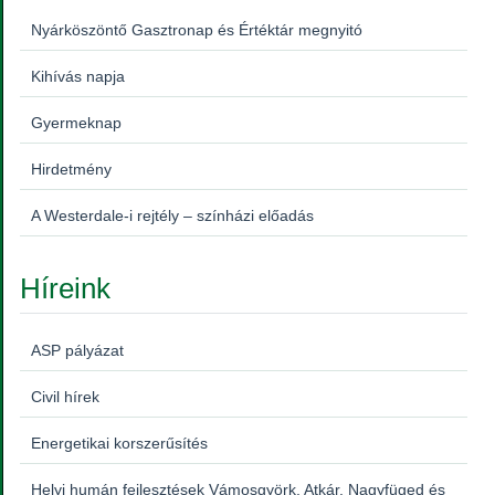
Nyárköszöntő Gasztronap és Értéktár megnyitó
Kihívás napja
Gyermeknap
Hirdetmény
A Westerdale-i rejtély – színházi előadás
Híreink
ASP pályázat
Civil hírek
Energetikai korszerűsítés
Helyi humán fejlesztések Vámosgyörk, Atkár, Nagyfüged és