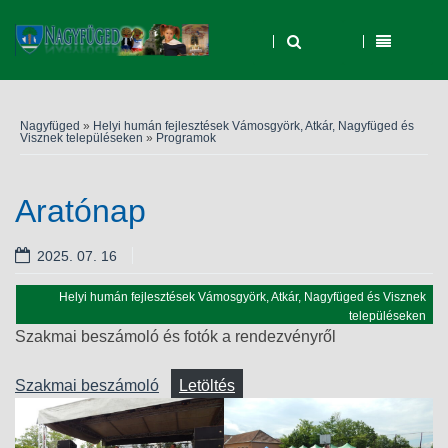
Nagyfüged
»
Helyi humán fejlesztések Vámosgyörk, Atkár, Nagyfüged és
Visznek településeken
»
Programok
Aratónap
2025. 07. 16
Helyi humán fejlesztések Vámosgyörk, Atkár, Nagyfüged és Visznek
településeken
Szakmai beszámoló és fotók a rendezvényről
Programok
Szakmai beszámoló
Letöltés