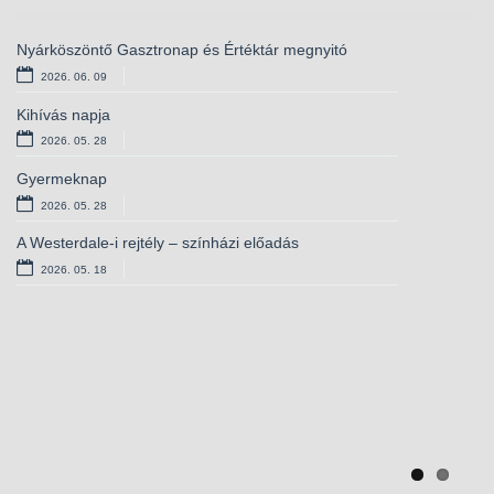
Previou
Next
Nyárköszöntő Gasztronap és Értéktár megnyitó
Tojásfa-verseny
2026. 06. 09
2026. 04. 14
Kihívás napja
Költészet napi
szavalóverseny
2026. 05. 28
Gyermeknap
2026. 05. 28
A Westerdale-i rejtély – színházi előadás
Nőnapi ünnepség
2026. 05. 18
2026. 03. 10
Farsangi
jelmezverseny