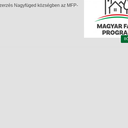
szerzés Nagyfüged községben az MFP-
B