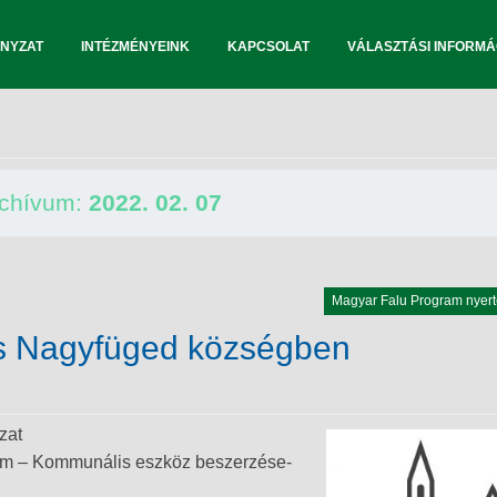
NYZAT
INTÉZMÉNYEINK
KAPCSOLAT
VÁLASZTÁSI INFORMÁ
rchívum:
2022. 02. 07
Magyar Falu Program nyert
s Nagyfüged községben
zat
ram – Kommunális eszköz beszerzése-