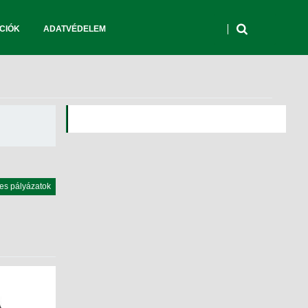
CIÓK
ADATVÉDELEM
es pályázatok