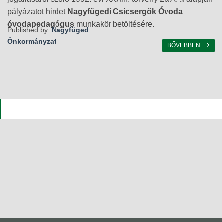
pályázatot hirdet
Nagyfügedi Csicsergők Óvoda
óvodapedagógus
munkakör betöltésére.
Published by:
Nagyfüged
Önkormányzat
BŐVEBBEN