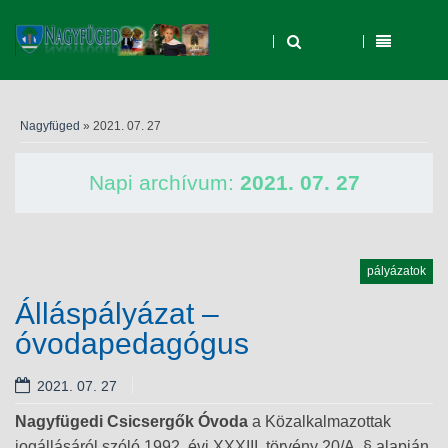
Nagyfüged
» 2021. 07. 27
Napi archívum:
2021. 07. 27
pályázatok
Álláspályázat –
óvodapedagógus
2021. 07. 27
Nagyfügedi Csicsergők Óvoda
a Közalkalmazottak
jogállásáról szóló 1992. évi XXXIII. törvény 20/A. § alapján