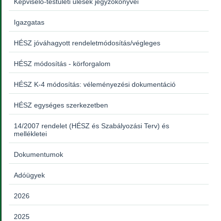
Képviselő-testületi ülések jegyzőkönyvei
Igazgatas
HÉSZ jóváhagyott rendeletmódosítás/végleges
HÉSZ módosítás - körforgalom
HÉSZ K-4 módosítás: véleményezési dokumentáció
HÉSZ egységes szerkezetben
14/2007 rendelet (HÉSZ és Szabályozási Terv) és
mellékletei
Dokumentumok
Adóügyek
2026
2025